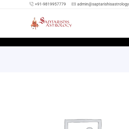
+91-9819957779
admin@saptarishisastrolog