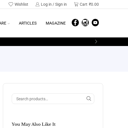
Wishlist
Log in / Sign in
Cart
₹
0.00
ARE
ARTICLES
MAGAZINE
You May Also Like It