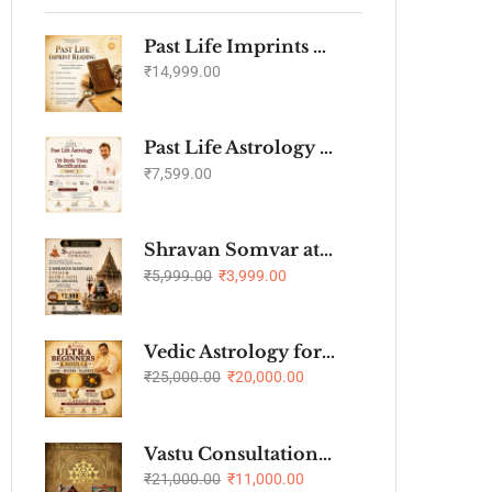
Past Life Imprints Reading by Sunil John
₹
14,999.00
Past Life Astrology and Birth Time Rectification Webinar - Level 1
₹
7,599.00
Shravan Somvar at Mahakal Temple Ujjain
₹
5,999.00
₹
3,999.00
Vedic Astrology for Ultra Beginners by Sunil John Batch 3
₹
25,000.00
₹
20,000.00
Vastu Consultation with Vastu Remedies
₹
21,000.00
₹
11,000.00